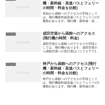
ん。...
機・新幹線・高速バスとフェリー
の時間・料金を比較)
高知から函館へのアクセスの手段として
は、飛行機新幹線高速バスとフェリーの3
種類があります。飛行機・新幹線・高速
バスとフェリーの所要時間・料金の比較
交通手段所要時間料金飛行機6時間71,530
円新幹線10時間58分38,170円高速バスと
成田空港から函館へのアクセス
アクセス
フェ...
(飛行機の時間・料金)
成田空港から函館へのアクセスの手段と
しては、飛行機があります。成田空港か
ら函館空港への直行便はバニラエアで1日
1便あります。成田空港から函館駅まで飛
行機を利用した場合の所要時間・料金成
田空港から函館駅までの行程の一例を紹
神戸から函館へのアクセス(飛行
アクセス
介します。所要時間は...
機・新幹線・高速バスとフェリー
の時間・料金を比較)
神戸から函館へのアクセスの手段として
は、飛行機新幹線高速バスとフェリーの3
種類があります。飛行機・新幹線の所要
時間・料金の比較交通手段所要時間料金
飛行機（伊丹空港）4時間40分46,810円新
幹線8時間32分33,030円高速バス＋フェリ
ー...